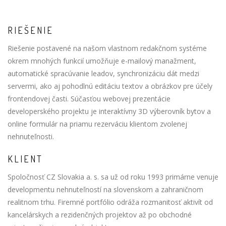
RIEŠENIE
Riešenie postavené na našom vlastnom redakčnom systéme
okrem mnohých funkcií umožňuje e-mailový manažment,
automatické spracúvanie leadov, synchronizáciu dát medzi
servermi, ako aj pohodlnú editáciu textov a obrázkov pre účely
frontendovej časti. Súčasťou webovej prezentácie
developerského projektu je interaktívny 3D výberovník bytov a
online formulár na priamu rezerváciu klientom zvolenej
nehnuteľnosti.
KLIENT
Spoločnosť CZ Slovakia a. s. sa už od roku 1993 primárne venuje
developmentu nehnuteľností na slovenskom a zahraničnom
realitnom trhu. Firemné portfólio odráža rozmanitosť aktivít od
kancelárskych a rezidenčných projektov až po obchodné